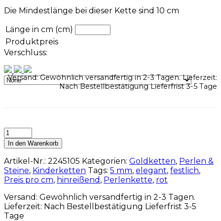
Die Mindestlänge bei dieser Kette sind 10 cm
Länge in cm (cm)
Produktpreis
Verschluss:
Versand: Gewöhnlich versandfertig in 2-3 Tagen. Lieferzeit:
Nach Bestellbestätigung Lieferfrist 3-5 Tage
In den Warenkorb
Artikel-Nr.:
2245105
Kategorien:
Goldketten
,
Perlen &
Steine
,
Kinderketten
Tags:
5 mm
,
elegant
,
festlich
,
Preis pro cm
,
hinreißend
,
Perlenkette
,
rot
Versand: Gewöhnlich versandfertig in 2-3 Tagen.
Lieferzeit: Nach Bestellbestätigung Lieferfrist 3-5
Tage