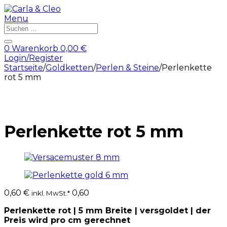
Menu
Products
search
0
Warenkorb
0,00
€
Login/Register
Startseite
/
Goldketten
/
Perlen & Steine
/
Perlenkette
rot 5 mm
Perlenkette rot 5 mm
0,60
€
0,60
inkl. MwSt.*
Perlenkette rot | 5 mm Breite | versgoldet | der
Preis wird pro cm gerechnet