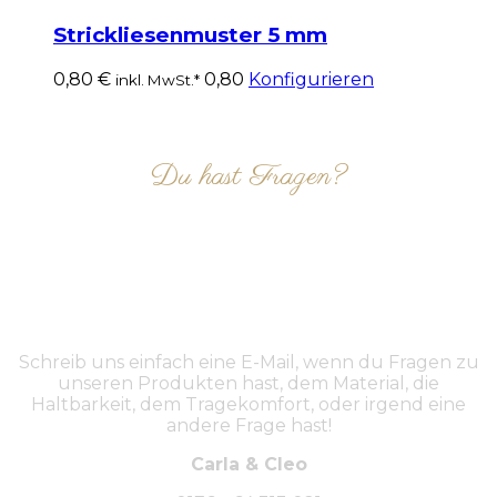
Strickliesenmuster 5 mm
0,80
€
0,80
Konfigurieren
inkl. MwSt.*
Du hast Fragen?
NIMM KONTAKT AUF
Schreib uns einfach eine E-Mail, wenn du Fragen zu
unseren Produkten hast, dem Material, die
Haltbarkeit, dem Tragekomfort, oder irgend eine
andere Frage hast!
Carla & Cleo