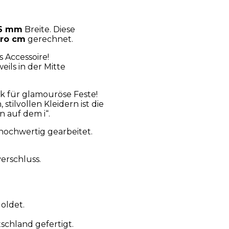
 6 mm
Breite. Diese
ro cm
gerechnet.
s Accessoire!
ils in der Mitte
k für glamouröse Feste!
ilvollen Kleidern ist die
 auf dem i“.
 hochwertig gearbeitet.
verschluss.
oldet.
schland gefertigt.