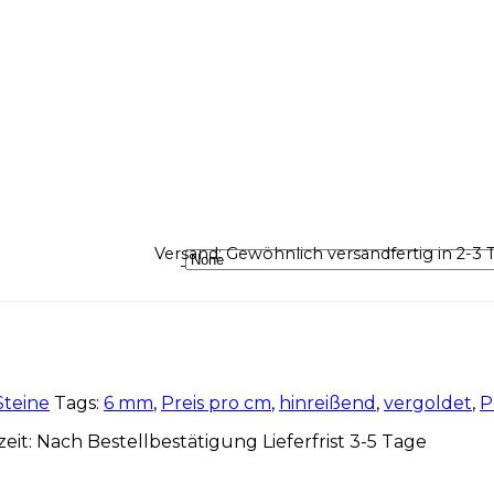
Versand: Gewöhnlich versandfertig in 2-3 T
Steine
Tags:
6 mm
,
Preis pro cm
,
hinreißend
,
vergoldet
,
P
eit: Nach Bestellbestätigung Lieferfrist 3-5 Tage