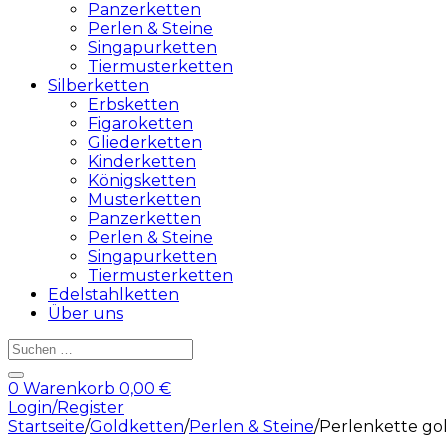
Panzerketten
Perlen & Steine
Singapurketten
Tiermusterketten
Silberketten
Erbsketten
Figaroketten
Gliederketten
Kinderketten
Königsketten
Musterketten
Panzerketten
Perlen & Steine
Singapurketten
Tiermusterketten
Edelstahlketten
Über uns
Products
search
0
Warenkorb
0,00
€
Login/Register
Startseite
/
Goldketten
/
Perlen & Steine
/
Perlenkette go