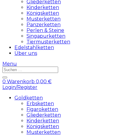
Gliederketten
Kinderketten
Königsketten
Musterketten
Panzerketten
Perlen & Steine
Singapurketten
Tiermusterketten
Edelstahlketten
Über uns
Menu
Products
search
0
Warenkorb
0,00
€
Login/Register
Goldketten
Erbsketten
Figaroketten
Gliederketten
Kinderketten
Königsketten
Musterketten