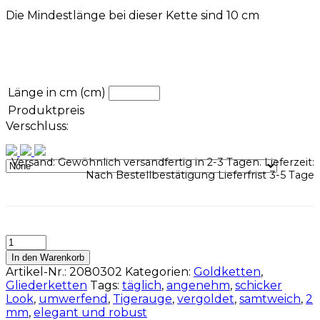
Die Mindestlänge bei dieser Kette sind 10 cm
Länge in cm (cm)
Produktpreis
Verschluss:
Versand: Gewöhnlich versandfertig in 2-3 Tagen. Lieferzeit:
Nach Bestellbestätigung Lieferfrist 3-5 Tage
In den Warenkorb
Artikel-Nr.:
2080302
Kategorien:
Goldketten
,
Gliederketten
Tags:
täglich
,
angenehm
,
schicker
Look
,
umwerfend
,
Tigerauge
,
vergoldet
,
samtweich
,
2
mm
,
elegant und robust