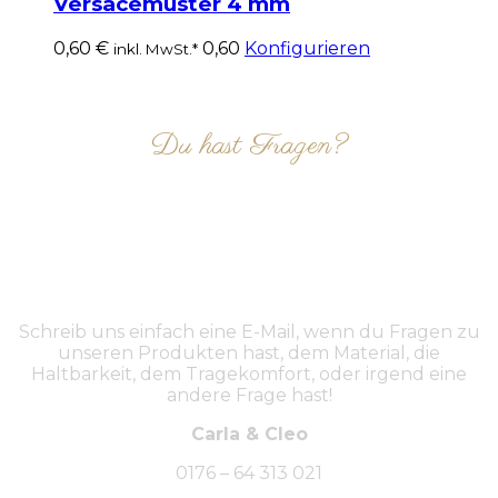
Versacemuster 4 mm
0,60
€
0,60
Konfigurieren
inkl. MwSt.*
Du hast Fragen?
NIMM KONTAKT AUF
Schreib uns einfach eine E-Mail, wenn du Fragen zu
unseren Produkten hast, dem Material, die
Haltbarkeit, dem Tragekomfort, oder irgend eine
andere Frage hast!
Carla & Cleo
0176 – 64 313 021