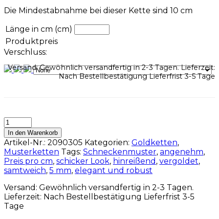
Die Mindestabnahme bei dieser Kette sind 10 cm
Länge in cm (cm)
Produktpreis
Verschluss:
Versand: Gewöhnlich versandfertig in 2-3 Tagen. Lieferzeit:
Nach Bestellbestätigung Lieferfrist 3-5 Tage
In den Warenkorb
Artikel-Nr.:
2090305
Kategorien:
Goldketten
,
Musterketten
Tags:
Schneckenmuster
,
angenehm
,
Preis pro cm
,
schicker Look
,
hinreißend
,
vergoldet
,
samtweich
,
5 mm
,
elegant und robust
Versand: Gewöhnlich versandfertig in 2-3 Tagen.
Lieferzeit: Nach Bestellbestätigung Lieferfrist 3-5
Tage