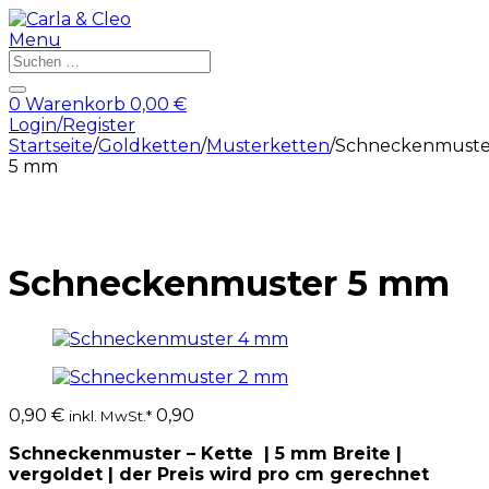
Menu
Products
search
0
Warenkorb
0,00
€
Login/Register
Startseite
/
Goldketten
/
Musterketten
/
Schneckenmuste
5 mm
Schneckenmuster 5 mm
0,90
€
0,90
inkl. MwSt.*
Schneckenmuster – Kette | 5 mm Breite |
vergoldet | der Preis wird pro cm gerechnet