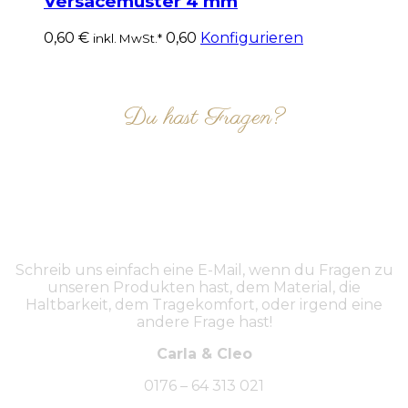
Versacemuster 4 mm
0,60
€
0,60
Konfigurieren
inkl. MwSt.*
Du hast Fragen?
NIMM KONTAKT AUF
Schreib uns einfach eine E-Mail, wenn du Fragen zu
unseren Produkten hast, dem Material, die
Haltbarkeit, dem Tragekomfort, oder irgend eine
andere Frage hast!
Carla & Cleo
0176 – 64 313 021