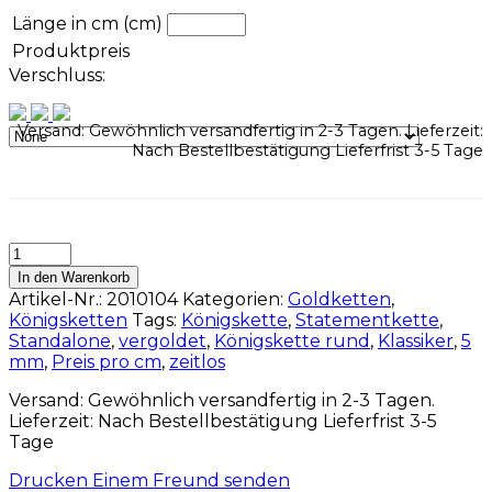
Länge in cm (cm)
Produktpreis
Verschluss:
Versand: Gewöhnlich versandfertig in 2-3 Tagen. Lieferzeit:
Nach Bestellbestätigung Lieferfrist 3-5 Tage
In den Warenkorb
Artikel-Nr.:
2010104
Kategorien:
Goldketten
,
Königsketten
Tags:
Königskette
,
Statementkette
,
Standalone
,
vergoldet
,
Königskette rund
,
Klassiker
,
5
mm
,
Preis pro cm
,
zeitlos
Versand: Gewöhnlich versandfertig in 2-3 Tagen.
Lieferzeit: Nach Bestellbestätigung Lieferfrist 3-5
Tage
Drucken
Einem Freund senden