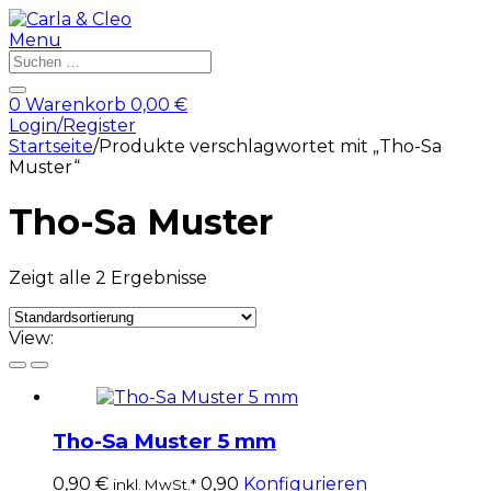
Menu
Products
search
0
Warenkorb
0,00
€
Login/Register
Startseite
/
Produkte verschlagwortet mit „Tho-Sa
Muster“
Tho-Sa Muster
Zeigt alle 2 Ergebnisse
View:
Tho-Sa Muster 5 mm
0,90
€
0,90
Konfigurieren
inkl. MwSt.*