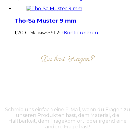
Tho-Sa Muster 9 mm
1,20
€
1,20
Konfigurieren
inkl. MwSt.*
Du hast Fragen?
NIMM KONTAKT AUF
Schreib uns einfach eine E-Mail, wenn du Fragen zu
unseren Produkten hast, dem Material, die
Haltbarkeit, dem Tragekomfort, oder irgend eine
andere Frage hast!