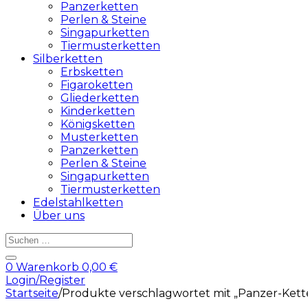
Panzerketten
Perlen & Steine
Singapurketten
Tiermusterketten
Silberketten
Erbsketten
Figaroketten
Gliederketten
Kinderketten
Königsketten
Musterketten
Panzerketten
Perlen & Steine
Singapurketten
Tiermusterketten
Edelstahlketten
Über uns
Products
search
0
Warenkorb
0,00
€
Login/Register
Startseite
/
Produkte verschlagwortet mit „Panzer-Kett