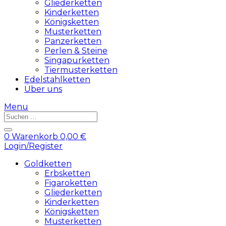
Gliederketten
Kinderketten
Königsketten
Musterketten
Panzerketten
Perlen & Steine
Singapurketten
Tiermusterketten
Edelstahlketten
Über uns
Menu
Products
search
0
Warenkorb
0,00
€
Login/Register
Goldketten
Erbsketten
Figaroketten
Gliederketten
Kinderketten
Königsketten
Musterketten