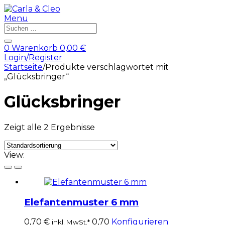
Menu
Products
search
0
Warenkorb
0,00
€
Login/Register
Startseite
/
Produkte verschlagwortet mit
„Glücksbringer“
Glücksbringer
Zeigt alle 2 Ergebnisse
View:
Elefantenmuster 6 mm
0,70
€
0,70
Konfigurieren
inkl. MwSt.*