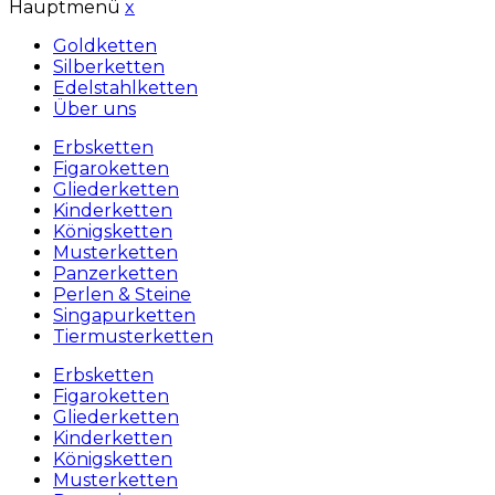
Hauptmenü
x
Goldketten
Silberketten
Edelstahlketten
Über uns
Erbsketten
Figaroketten
Gliederketten
Kinderketten
Königsketten
Musterketten
Panzerketten
Perlen & Steine
Singapurketten
Tiermusterketten
Erbsketten
Figaroketten
Gliederketten
Kinderketten
Königsketten
Musterketten