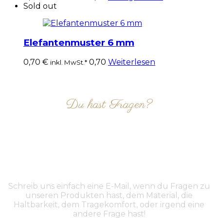
Sold out
Elefantenmuster 6 mm
0,70
€
0,70
Weiterlesen
inkl. MwSt.*
Du hast Fragen?
NIMM KONTAKT AUF
Schreib uns einfach eine E-Mail, wenn du Fragen zu
unseren Produkten hast, dem Material, die
Haltbarkeit, dem Tragekomfort, oder irgend eine
andere Frage hast!